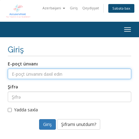
Azerbaijani
Giriş
Qeydiyyat
Səbətə bax
Naviq
keçid
Giriş
E-poçt ünvanı
Şifrə
Yadda saxla
Şifrəmi unutdum?