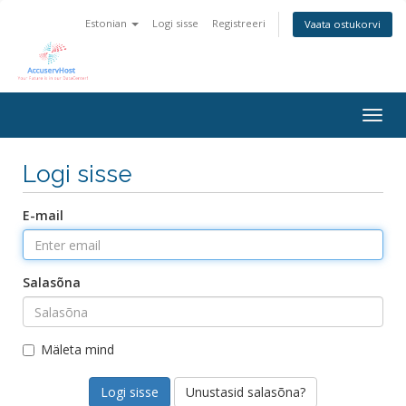
Estonian
Logi sisse
Registreeri
Vaata ostukorvi
Togg
navig
Logi sisse
E-mail
Salasõna
Mäleta mind
Unustasid salasõna?